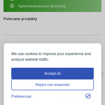
Ogólnoświatowa sieć dystrybucji
Polecane produkty
We use cookies to improve your experience and
analyze website traffic.
Accept all
Reject non-essential
Mierniki przemysłowe
Mierniki przemysłowe
Preferences
MultiCon CMC-141
CMC-N16-PS4/ETE/R41/DU2/FUN4-1B1 + LKS
Cena netto od:
Cena netto