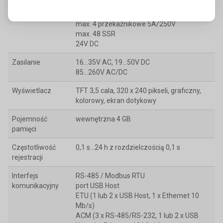
max. 8 analogowych 4...20 mA
max. 16 przekaźnikowych 1A/250V
max. 4 przekaźnikowe 5A/250V
max. 48 SSR
24V DC
Zasilanie
16...35V AC, 19...50V DC
85...260V AC/DC
Wyświetlacz
TFT 3,5 cala, 320 x 240 pikseli, graficzny,
kolorowy, ekran dotykowy
Pojemność
wewnętrzna 4 GB
pamięci
Częstotliwość
0,1 s...24 h z rozdzielczością 0,1 s
rejestracji
Interfejs
RS-485 / Modbus RTU
komunikacyjny
port USB Host
ETU (1 lub 2 x USB Host, 1 x Ethernet 10
Mb/s)
ACM (3 x RS-485/RS-232, 1 lub 2 x USB