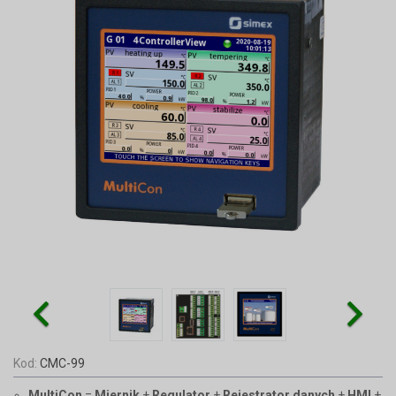
Kod:
CMC-99
MultiCon
=
Miernik
+
Regulator
+
Rejestrator danych
+
HMI
+