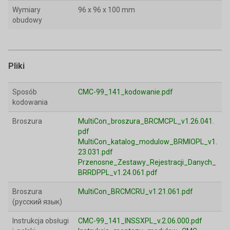
Wymiary
96 x 96 x 100 mm
obudowy
Pliki
Sposób
CMC-99_141_kodowanie.pdf
kodowania
Broszura
MultiCon_broszura_BRCMCPL_v1.26.041.
pdf
MultiCon_katalog_modulow_BRMIOPL_v1.
23.031.pdf
Przenosne_Zestawy_Rejestracji_Danych_
BRRDPPL_v1.24.061.pdf
Broszura
MultiCon_BRCMCRU_v1.21.061.pdf
(русский язык)
Instrukcja obsługi
CMC-99_141_INSSXPL_v.2.06.000.pdf