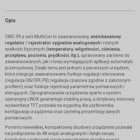
Opis
CMC-99 z serii MultiCon to zaawansowany,
wielokanałowy
regulator
/
rejestrator sygnałów analogowych
i różnych
wielkości fizycznych (
temperatury
,
wilgotności, ciśnienia
,
przepływu
,
poziomu
,
prędkości
,
itp.)
, opracowany zarówno do
zaawansowanych, jak i mniej wymagających aplikacji automatyki
przemysłowej. Dzięki temu jest jednym z pierwszych urządzeń,
które integruje zaawansowane funkcje regulacji i sterowania
(regulacja ON/OFF, PID, regulacja czasowa zgodnie z założonym
profilem) oraz funkcje rejestracji parametrów pomiarowych i
sterujących. Oprogramowanie urządzenia oparte o system
operacyjny LINUX gwarantuje stabilną pracę, a dotykowy, kolorowy
wyświetlacz TFT pozwala na wygodną dla użytkownika
konfigurację urządzenia oraz czytelną prezentację danych
pomiarowych.
Pomimo niewielkiej, kompaktowej obudowy urządzenie pozwala
na podłączenie do 48 wejść analogowych i dzięki swojej
konstrukcji użytkownik może samodzielnie skonfigurować