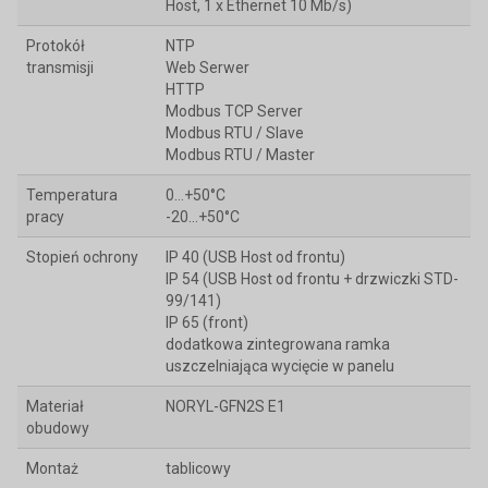
Host, 1 x Ethernet 10 Mb/s)
Protokół
NTP
transmisji
Web Serwer
HTTP
Modbus TCP Server
Modbus RTU / Slave
Modbus RTU / Master
Temperatura
0...+50°C
pracy
-20…+50°C
Stopień ochrony
IP 40 (USB Host od frontu)
IP 54 (USB Host od frontu + drzwiczki STD-
99/141)
IP 65 (front)
dodatkowa zintegrowana ramka
uszczelniająca wycięcie w panelu
Materiał
NORYL-GFN2S E1
obudowy
Montaż
tablicowy