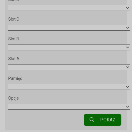
Slot C
Slot B
Slot A
Pamięć
Opcje
POKAŻ