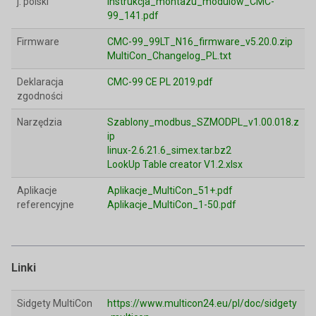
j. polski
Instrukcja_montazu_modulow_CMC-
99_141.pdf
Firmware
CMC-99_99LT_N16_firmware_v5.20.0.zip
MultiCon_Changelog_PL.txt
Deklaracja
CMC-99 CE PL 2019.pdf
zgodności
Narzędzia
Szablony_modbus_SZMODPL_v1.00.018.z
ip
linux-2.6.21.6_simex.tar.bz2
LookUp Table creator V1.2.xlsx
Aplikacje
Aplikacje_MultiCon_51+.pdf
referencyjne
Aplikacje_MultiCon_1-50.pdf
Linki
Sidgety MultiCon
https://www.multicon24.eu/pl/doc/sidgety