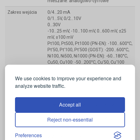
mieszane: analogowo-cyfrowe
Zakres wejścia
0/4...20 mA
0/1...5V, 0/2...10V
0...30V
-10...25 mV, -10...100 mV, 0…600 mV, ±25
mV, ±100 mV
Pt100, Pt500, Pt1000 (PN-EN): -100...600°C,
Pt'50, Pt'100, Pt'500 (GOST): -200...600°C,
Ni100, Ni500, Ni1000 (PN-EN): -60...180°C,
Cu50, Cu100: -50...200°C, Cu'50, Cu'100
(GOST): -200...200°C
TC K: -200...+1370°C, S: -50...+1768°C, J:
We use cookies to improve your experience and
-210...+1200°C, T: -200...+400°C, N:
analyze website traffic.
-200...+1300°C, R: -50...+1768°C, B:
+250...+1820°C, E: -200...+1000°C
0...300Ω, 0...3kΩ
Accept all
0...20 (1/sek.), 0...20 (1/min.), 0...20
(1/godz.)
4...20 (1/sek.), 4...20 (1/min.), 4...20
Reject non-essential
(1/godz.)
Preferences
Typ wyjścia
w zależności od konfiguracji: